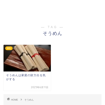
― TAG ―
そうめん
節約
そうめんは家庭の財力出る気
がする
2025年6月11日
HOME
そうめん