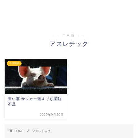
― TAG ―
アスレチック
子供関連
習い事:サッカー週４でも運動
不足
2025年9月20日
HOME
アスレチック