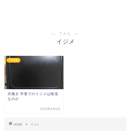
― TAG ―
イジメ
子供関連
共働き:学童でのイジメは陰湿
なのか
2026年4月6日
HOME
イジメ