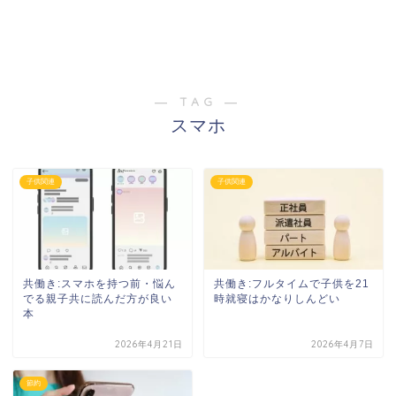
― TAG ―
スマホ
子供関連
子供関連
共働き:スマホを持つ前・悩ん
共働き:フルタイムで子供を21
でる親子共に読んだ方が良い
時就寝はかなりしんどい
本
2026年4月21日
2026年4月7日
節約