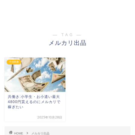
― TAG ―
メルカリ出品
子供関連
共働き:小学生・お小遣い最大
4800円貰えるのにメルカリで
稼ぎたい
2025年10月28日
HOME
メルカリ出品