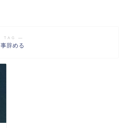
 TAG ―
仕事辞める