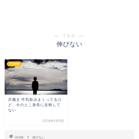
― TAG ―
伸びない
子供関連
共働き:牛乳飲みまくってるけ
ど、今のとこ身長に反映して
ない
2026年4月9日
HOME
伸びない