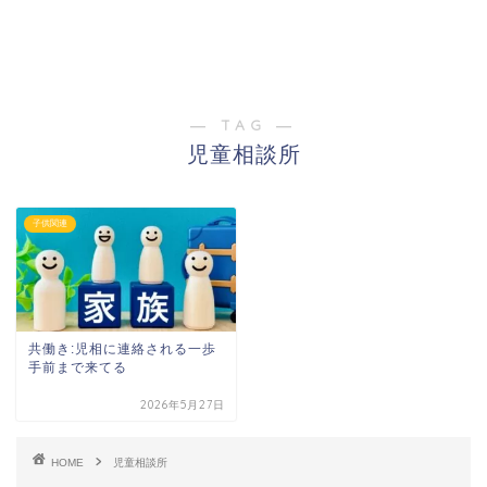
― TAG ―
児童相談所
子供関連
共働き:児相に連絡される一歩
手前まで来てる
2026年5月27日
HOME
児童相談所