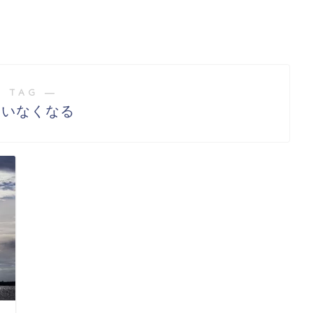
 TAG ―
達いなくなる