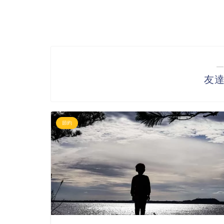
―
友
節約