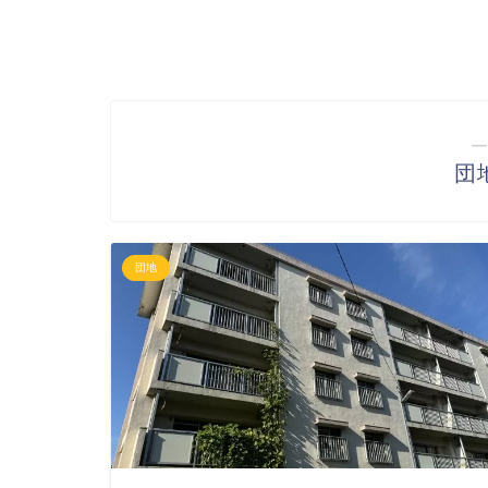
―
団
団地