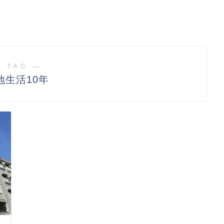
 TAG ―
地生活10年