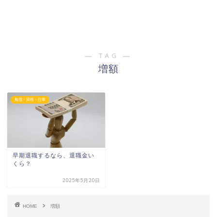
― TAG ―
増額
勉強・資格・仕事
早期退職するなら、退職金い
くら？
2025年5月20日
HOME
増額