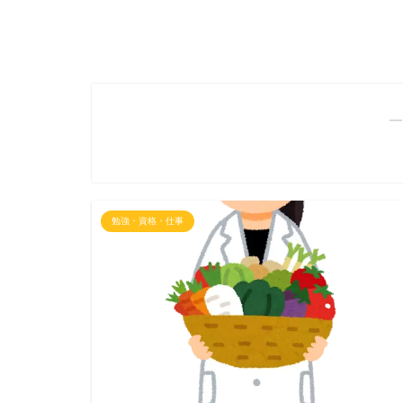
―
勉強・資格・仕事