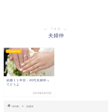
― TAG ―
夫婦仲
Uncategorized
結婚１１年目：40代夫婦仲っ
てどうよ
2025年6月10日
HOME
夫婦仲