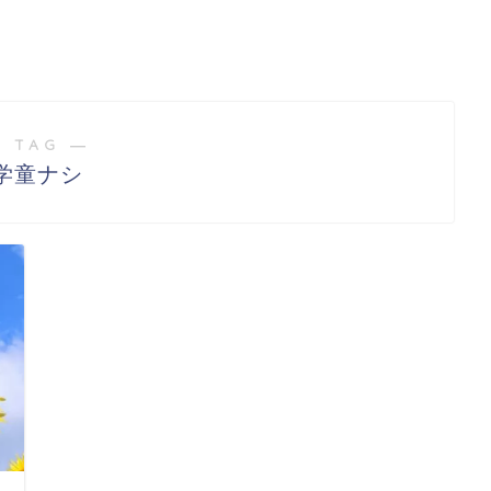
 TAG ―
学童ナシ