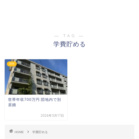
― TAG ―
学費貯める
団地
世帯年収700万円:団地内で別
居婚
2026年3月17日
HOME
学費貯める