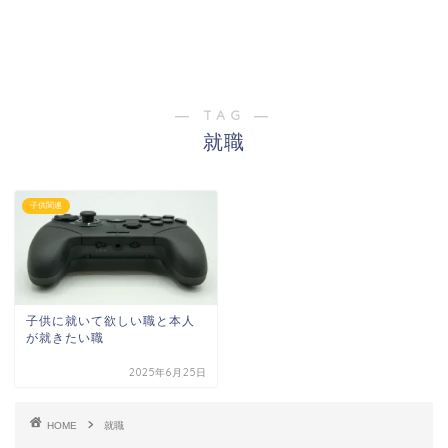
― TAG ―
就職
子供関連
子供に就いて欲しい職と本人
が就きたい職
2025年6月25日
HOME
就職