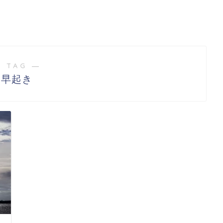
 TAG ―
早起き