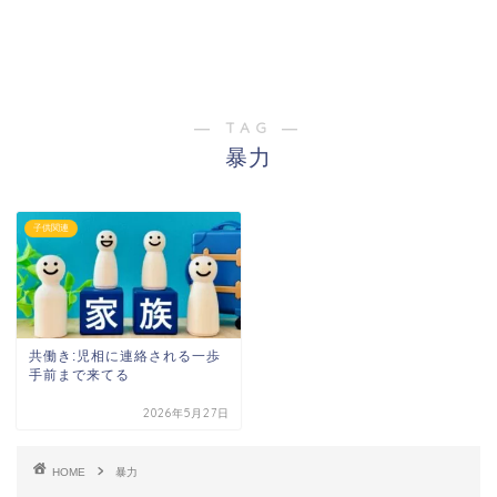
― TAG ―
暴力
子供関連
共働き:児相に連絡される一歩
手前まで来てる
2026年5月27日
HOME
暴力