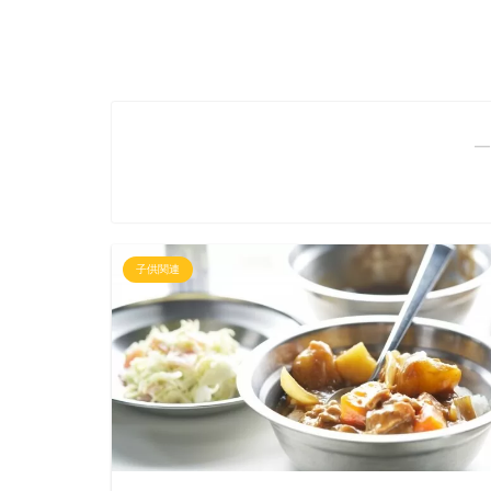
―
子供関連