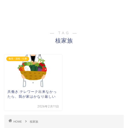
― TAG ―
核家族
勉強・資格・仕事
共働き:テレワーク出来なかっ
たら、我が家はかなり厳しい
2026年2月11日
HOME
核家族