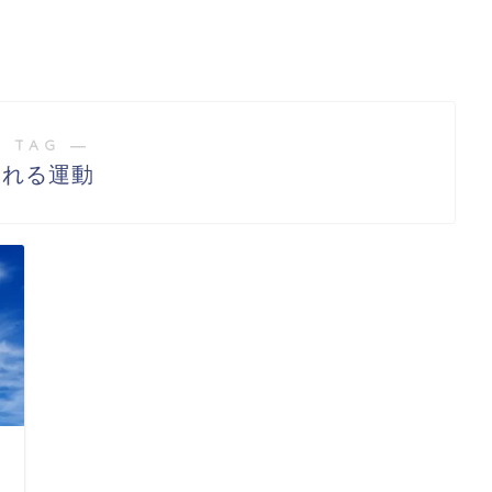
 TAG ―
疲れる運動