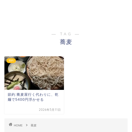
― TAG ―
蕎麦
節約
節約:蕎麦屋行く代わりに、乾
麺で5400円浮かせる
2026年5月11日
HOME
蕎麦