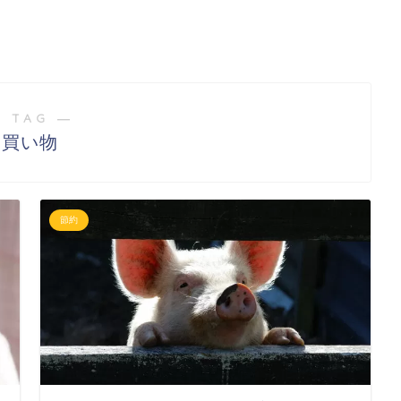
 TAG ―
買い物
節約