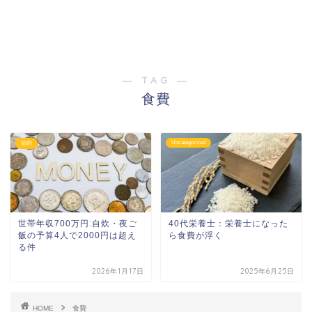
― TAG ―
食費
Uncategorized
節約
世帯年収700万円:自炊・夜ご
40代栄養士：栄養士になった
飯の予算4人で2000円は超え
ら食費が浮く
る件
2026年1月17日
2025年6月25日
HOME
食費