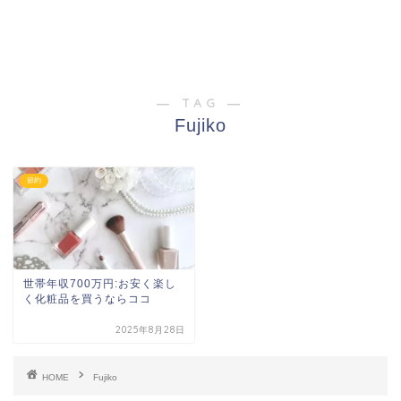
― TAG ―
Fujiko
節約
世帯年収700万円:お安く楽し
く化粧品を買うならココ
2025年8月28日
HOME
Fujiko
ホーム