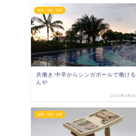
勉強・資格・仕事
共働き:中卒からシンガポールで働ける
んや
2026年5月6
勉強・資格・仕事