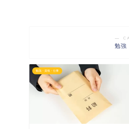
― C
勉強
勉強・資格・仕事