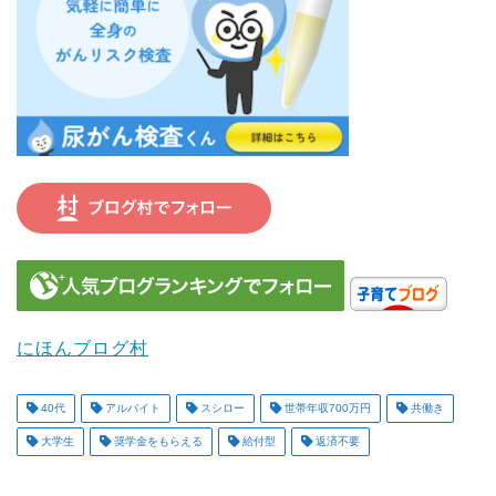
にほんブログ村
40代
アルバイト
スシロー
世帯年収700万円
共働き
大学生
奨学金をもらえる
給付型
返済不要