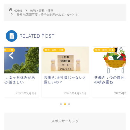
HOME
勉強・資格・仕事
共働き:返済不要！奨学金制度があるアルバイト
RELATED POST
・資格・仕事
勉強・資格・仕事
勉強・資格・仕事
働き：２ヶ月休みがあ
共働き:正社員じゃないと
共働き：今の自分は
仕事が羨ましい
厳しいの？
の積み重ね
2025年9月3日
2026年4月23日
2025年5月
スポンサーリンク