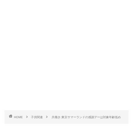
HOME
子供関連
共働き:東京サマーランドの感謝デーは対象年齢低め