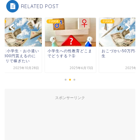
RELATED POST
関連
子供関連
子供関連
働き:小学生・お小遣い
小学生への性教育どこま
おこづかい50万円の
大4800円貰えるのに
でどうする？➀
生
ルカリで稼ぎたい
2025年10月28日
2025年6月13日
2025年7
スポンサーリンク