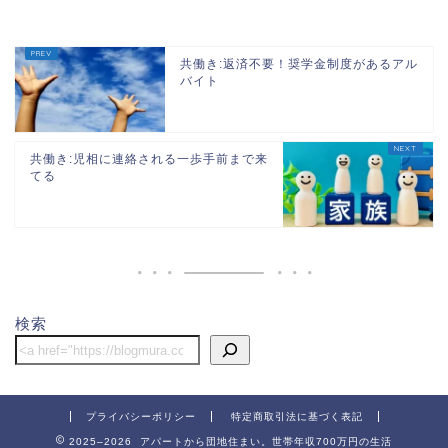
共働き:返済不要！奨学金制度があるアル
バイト
共働き:児相に連絡される一歩手前まで来
てる
ホーム
団地
検索
節約
子供関連
プライバシーポリシー
特定商取引法に基づく表記
2025–2026 アパートから団地住まい。世帯年収700万円の生活