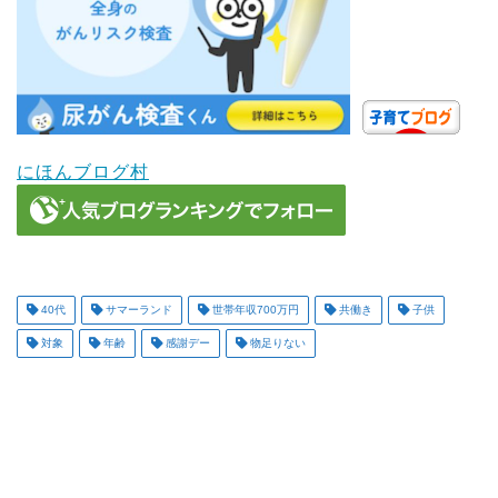
にほんブログ村
40代
サマーランド
世帯年収700万円
共働き
子供
対象
年齢
感謝デー
物足りない