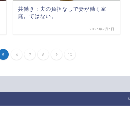
共働き：夫の負担なしで妻が働く家
庭。ではない。
日
2025年7月5日
5
6
7
8
9
10