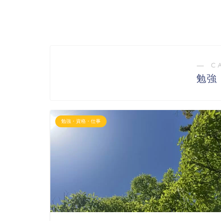
― C
勉強
勉強・資格・仕事