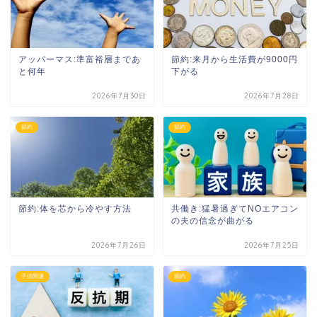
アッパーマス:準富裕層まであ
節約:来月から生活費が9000円
と何年
下がる
2026年7月30日
2026年7月28日
節約
節約
節約:体を芯から冷やす方法
共働き:猛暑過ぎてNOエアコン
の夫の信念が曲がる
2026年7月26日
2026年7月25日
子供関連
節約