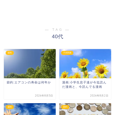
― TAG ―
40代
節約
子供関連
節約:エアコンの寿命は何年か
漫画:小学生息子達が今迄読ん
だ漫画と、今読んでる漫画
2026年8月5日
2026年8月2日
節約
節約