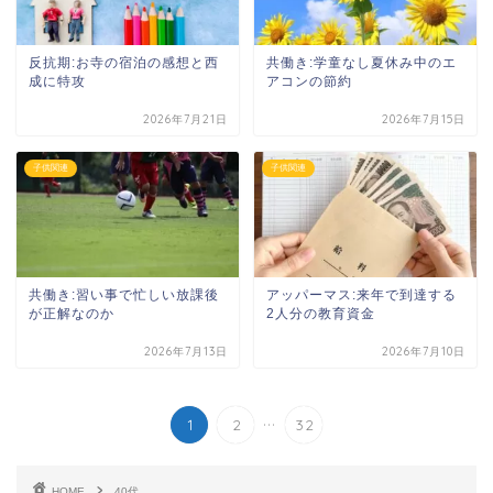
反抗期:お寺の宿泊の感想と西
共働き:学童なし夏休み中のエ
成に特攻
アコンの節約
2026年7月21日
2026年7月15日
子供関連
子供関連
共働き:習い事で忙しい放課後
アッパーマス:来年で到達する
が正解なのか
2人分の教育資金
2026年7月13日
2026年7月10日
...
1
2
32
HOME
40代