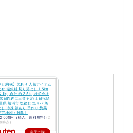
。
さと納税】訳あり 人気アイテム
せ 塩銀鮭 切り落とし 1.5kg
 1kg 合計 約 2.5kg 株式会社
30日以内に出荷予定(土日祝除
葉県 勝浦市 塩銀鮭 塩サバ 魚
し 冷凍 訳あり 手作り 惣菜
不可地域：離島】
2,000円（税込、送料無料)
(2
/29時点)
楽天で購