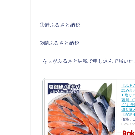
①鮭ふるさと納税
➁鯖ふるさと納税
↓を夫がふるさと納税で申し込んで届いた
【ふる
詰め合わ
+ 塩サバ
西川 《
く)》千
切り落と
【配送
価格：1
025/7