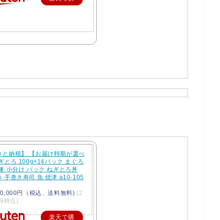
入
さと納税】 【お届け時期が選べ
ぎとろ 100g×14パック まぐろ
凍 小分け パック ねぎとろ丼
 手巻き寿司 魚 焼津 a10-105
0,000円（税込、送料無料)
(2
/29時点)
楽天で購