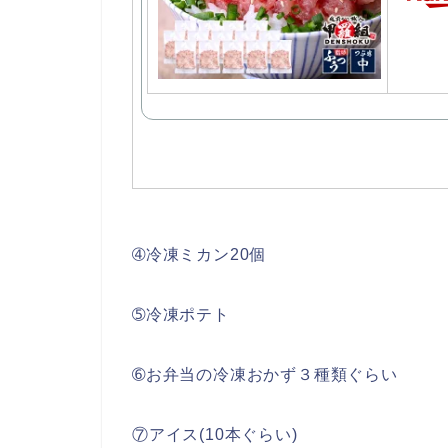
➃冷凍ミカン20個
➄冷凍ポテト
➅お弁当の冷凍おかず３種類ぐらい
⑦アイス(10本ぐらい)