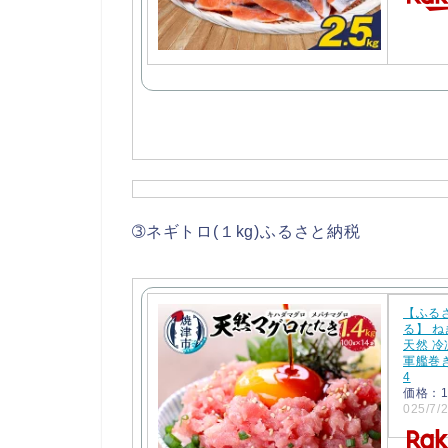
➂ネギトロ(１kg)ふるさと納税
【ふる
る】 ね
天然 冷
軍艦巻き
4
価格：1
025/7