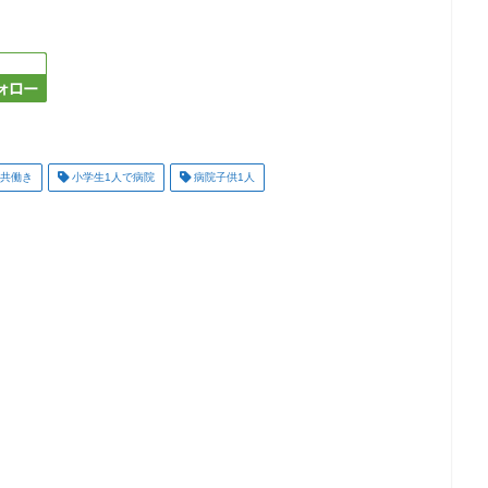
共働き
小学生1人で病院
病院子供1人