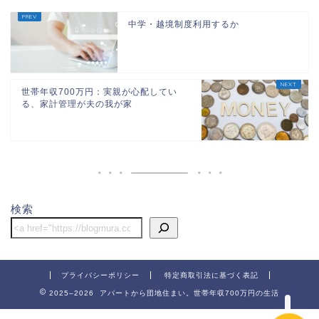
中学・越境制度利用するか
世帯年収700万円：実親が心配してい
る、家計管理が夫の我が家
ホーム
団地
検索
節約
子供関連
プライバシーポリシー
特定商取引法に基づく表記
2025–2026 アパートから団地住まい。世帯年収700万円の生活