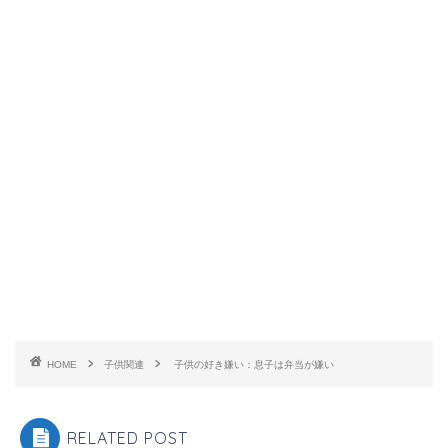
HOME
子供関連
子供の好き嫌い：息子は弁当が嫌い
RELATED POST