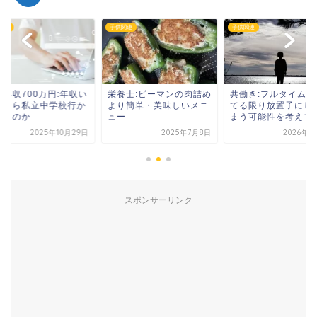
関連
子供関連
子供関連
帯年収700万円:年収い
栄養士:ピーマンの肉詰め
共働き:フルタイムで
らなら私立中学校行か
より簡単・美味しいメニ
てる限り放置子にし
れるのか
ュー
まう可能性を考えてし.
2025年10月29日
2025年7月8日
2026年2
スポンサーリンク