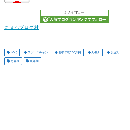
にほんブログ村
40代
アグネスチャン
世帯年収700万円
共働き
反抗期
思春期
更年期