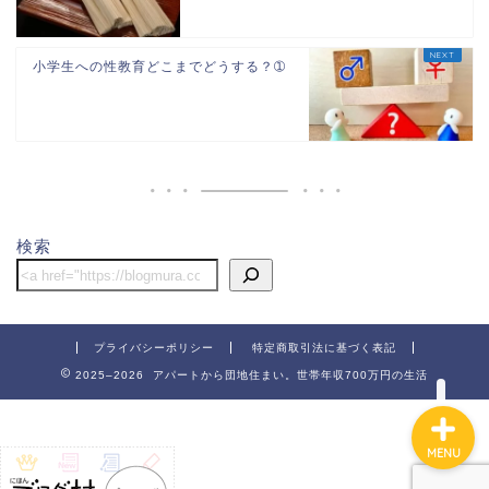
小学生への性教育どこまでどうする？➀
ホーム
団地
検索
節約
子供関連
プライバシーポリシー
特定商取引法に基づく表記
2025–2026 アパートから団地住まい。世帯年収700万円の生活
MENU