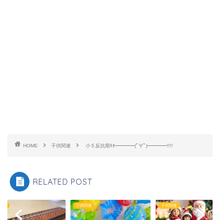
HOME
子供関連
小５反抗期ｷﾀ━━━━(ﾟ∀ﾟ)━━━━!!!!
RELATED POST
関連
子供関連
子供関連