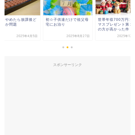
童をやめたら放課後ど
初☆子供達だけで祖父母
世帯年収700万円:ク
するか問題
宅にお泊り
マスプレゼント第２
の方が高かった件
2025年4月5日
2025年8月27日
2025年12
スポンサーリンク