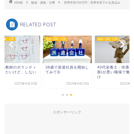
HOME
勉強・資格・仕事
世帯年収700万円：世帯年収下がる見込み
RELATED POST
・資格・仕事
勉強・資格・仕事
勉強・資格・仕事
本語教師のボランティ
38歳で派遣社員を開始し
40代栄養士：待遇(
をしたいけど、しない
てみて➀
面)が悪い職場で働く
け
2025年4月20日
2025年4月23日
2025年7
スポンサーリンク