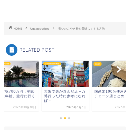
HOME
Uncategorized
安いたこやき粉を美味しくする方法
RELATED POST
tegorized
Uncategorized
節約
帯年収700万円：初め
大阪で夫が喜んだ店～万
国産米100％使用の
年末年始、旅行に行く
博行った時に参考になれ
チェーン店まとめ
ば～
2025年10月10日
2025年6月6日
2025年9