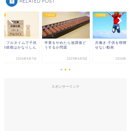
RELATED POST
関連
子供関連
子供関連
働き:フルタイムで子供
学童をやめたら放課後ど
共働き:子供を喫煙家
21時就寝はかなりしん
うするか問題
せない動画
い
2026年4月7日
2025年4月5日
2026年2
スポンサーリンク