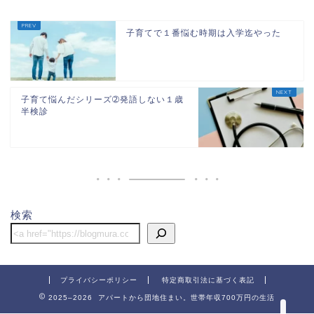
子育てで１番悩む時期は入学迄やった
子育て悩んだシリーズ➁発語しない１歳
半検診
ホーム
団地
検索
節約
子供関連
プライバシーポリシー
特定商取引法に基づく表記
2025–2026 アパートから団地住まい。世帯年収700万円の生活