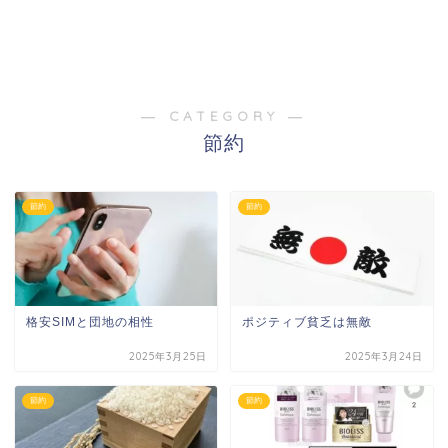
― CATEGORY ―
節約
節約
節約
格安SIMと団地の相性
ポジティブ貧乏は無敵
2025年3月25日
2025年3月24日
節約
節約