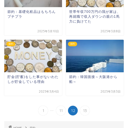
節約：基礎化粧品はもちろん
世帯年収700万円の我が家は、
プチプラ
再就職で収入ダウンの親の1馬
力に負けてた
2025年3月10日
2025年3月8日
節約
節約
貯金(貯蓄)をした事がないわた
節約：韓国面接～大阪港から
しが貯金している理由
船～
2025年3月4日
2025年3月3日
...
1
11
12
13
HOME
節約