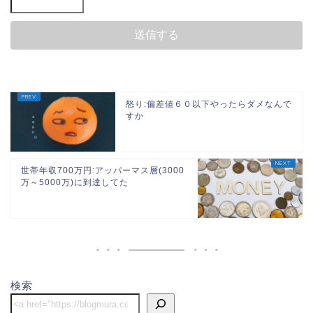
怒り:偏差値６０以下やったらダメなんで
すか
世帯年収700万円:アッパーマス層(3000
万～5000万)に到達してた
ホーム
団地
検索
節約