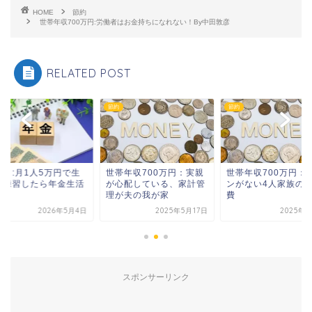
HOME
節約
世帯年収700万円:労働者はお金持ちになれない！By中田敦彦
RELATED POST
節約
節約
働き:月1人5万円で生
世帯年収700万円：実親
世帯年収700万円：
る練習したら年金生活
が心配している、家計管
ンがない4人家族の
勝
理が夫の我が家
費
2026年5月4日
2025年5月17日
2025年9
スポンサーリンク