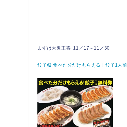
まずは大阪王将↓11／17～11／30
餃子祭 食べた分だけもらえる！餃子1人前