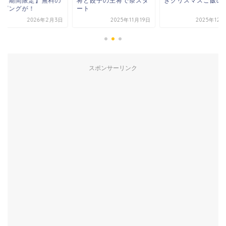
い【期間限定】無料の
将と餃子の王将で祭スタ
きクリスマスご飯の
ッピングが！
ート
2026年2月3日
2025年11月19日
2025年12
スポンサーリンク