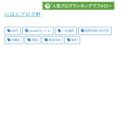
にほんブログ村
40代
youmeモバイル
一生無料
世帯年収700万円
共働き
団地
格安SIM
節約