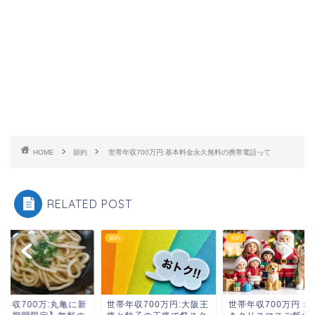
HOME
節約
世帯年収700万円:基本料金永久無料の携帯電話って
RELATED POST
節約
節約
帯年収700万:丸亀に新
世帯年収700万円:大阪王
世帯年収700万円：