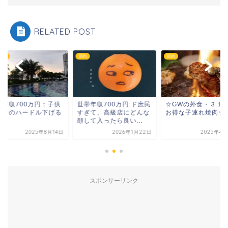
RELATED POST
関連
節約
節約
帯年収700万円：子供
世帯年収700万円:ド庶民
☆GWの外食・３１
幸せのハードル下げる
すぎて、高級店にどんな
お得な子連れ焼肉☆
に
顔して入ったら良い...
2025年8月14日
2026年1月22日
2025年4月
スポンサーリンク