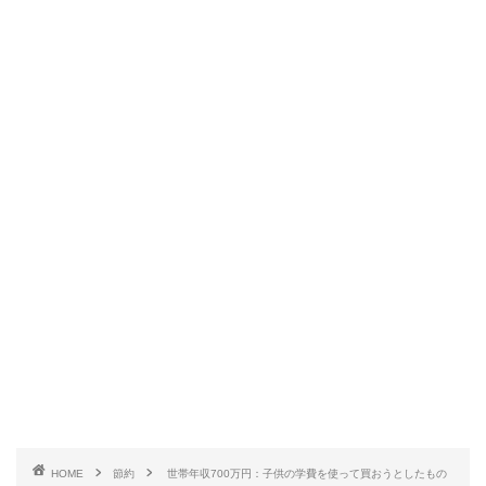
HOME
節約
世帯年収700万円：子供の学費を使って買おうとしたもの