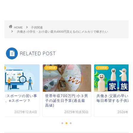
HOME
子供関連
共働き:小学生・お小遣い最大4800円貰えるのにメルカリで稼ぎたい
RELATED POST
関連
子供関連
子供関連
働き:スポーツの習い事
世帯年収700万円:小３男
共働き:父親の早い帰
めて、eスポーツ？
子の誕生日予算(過去最
毎日希望する子供達
高値)
2025年12月4日
2025年10月30日
2026年1