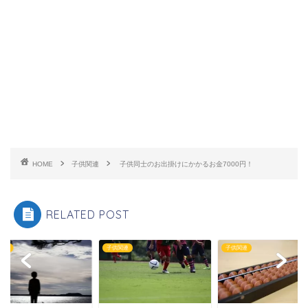
HOME
子供関連
子供同士のお出掛けにかかるお金7000円！
RELATED POST
関連
子供関連
子供関連