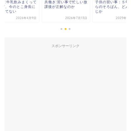
働き:牛乳飲みまくって
共働き:習い事で忙しい放
子供の習い事：５年
けど、今のとこ身長に
課後が正解なのか
らのそろばん、どん
映してない
じか
2026年4月9日
2026年7月13日
2025年9
スポンサーリンク