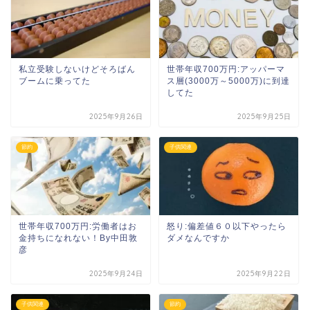
私立受験しないけどそろばん
世帯年収700万円:アッパーマ
ブームに乗ってた
ス層(3000万～5000万)に到達
してた
2025年9月26日
2025年9月25日
節約
子供関連
世帯年収700万円:労働者はお
怒り:偏差値６０以下やったら
金持ちになれない！By中田敦
ダメなんですか
彦
2025年9月24日
2025年9月22日
子供関連
節約