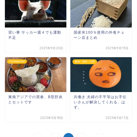
習い事:サッカー週４でも運動
国産米100％使用の外食チェ
不足
ーン店まとめ
2025年9月20日
2025年9月19日
Uncategorized
勉強・資格・仕事
東南アジアでの買春、B型肝炎
共働き:夫婦の不平等はお手伝
とセットです
いさんが解決してくれる、は
ず。
2025年9月18日
2025年9月17日
...
...