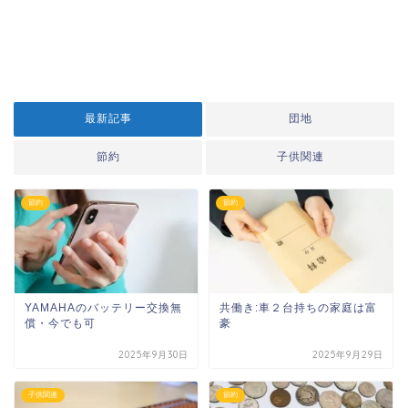
最新記事
団地
節約
子供関連
節約
節約
YAMAHAのバッテリー交換無
共働き:車２台持ちの家庭は富
償・今でも可
豪
2025年9月30日
2025年9月29日
子供関連
節約